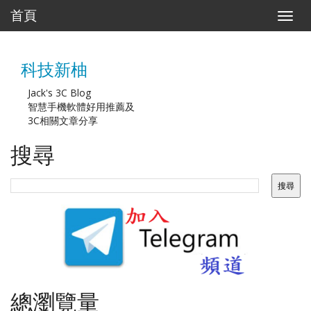
首頁
T
o
g
g
科技新柚
l
e
n
Jack's 3C Blog
a
智慧手機軟體好用推薦及
v
3C相關文章分享
i
g
搜尋
a
t
i
o
n
總瀏覽量