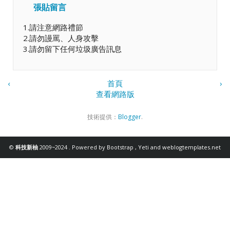
張貼留言
1.請注意網路禮節
2.請勿謾罵、人身攻擊
3.請勿留下任何垃圾廣告訊息
‹
首頁
›
查看網路版
技術提供：
Blogger
.
©
科技新柚
2009~2024 . Powered by
Bootstrap
,
Yeti
and
weblogtemplates.net