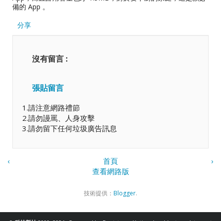
備的 App 。
分享
沒有留言 :
張貼留言
1.請注意網路禮節
2.請勿謾罵、人身攻擊
3.請勿留下任何垃圾廣告訊息
‹
首頁
›
查看網路版
技術提供：
Blogger
.