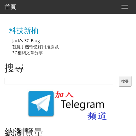
首頁
T
o
g
g
科技新柚
l
e
n
Jack's 3C Blog
a
智慧手機軟體好用推薦及
v
3C相關文章分享
i
g
搜尋
a
t
i
o
n
總瀏覽量