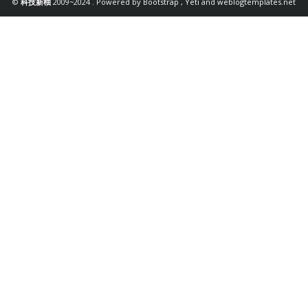
©
科技新柚
2009~2024 . Powered by
Bootstrap
,
Yeti
and
weblogtemplates.net