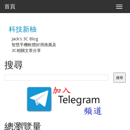
首頁
T
o
g
g
科技新柚
l
e
n
Jack's 3C Blog
a
智慧手機軟體好用推薦及
v
3C相關文章分享
i
g
搜尋
a
t
i
o
n
總瀏覽量