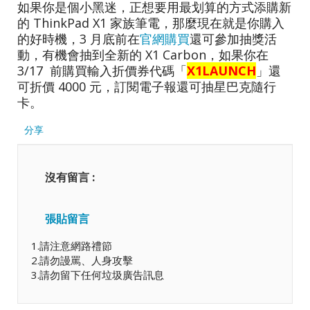
如果你是個小黑迷，正想要用最划算的方式添購新
的 ThinkPad X1 家族筆電，那麼現在就是你購入
的好時機，3 月底前在
官網購買
還可參加抽獎活
動，有機會抽到全新的 X1 Carbon，如果你在
3/17 前購買輸入折價券代碼「
X1LAUNCH
」還
可折價 4000 元，訂閱電子報還可抽星巴克隨行
卡。
分享
沒有留言 :
張貼留言
1.請注意網路禮節
2.請勿謾罵、人身攻擊
3.請勿留下任何垃圾廣告訊息