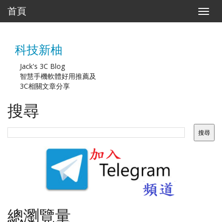
首頁
T
o
g
g
科技新柚
l
e
n
Jack's 3C Blog
a
智慧手機軟體好用推薦及
v
3C相關文章分享
i
g
搜尋
a
t
i
o
n
總瀏覽量