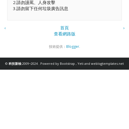
2.請勿謾罵、人身攻擊
3.請勿留下任何垃圾廣告訊息
‹
首頁
›
查看網路版
技術提供：
Blogger
.
©
科技新柚
2009~2024 . Powered by
Bootstrap
,
Yeti
and
weblogtemplates.net