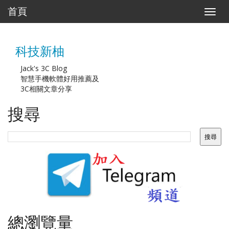
首頁
T
o
g
g
科技新柚
l
e
n
Jack's 3C Blog
a
智慧手機軟體好用推薦及
v
3C相關文章分享
i
g
搜尋
a
t
i
o
n
總瀏覽量