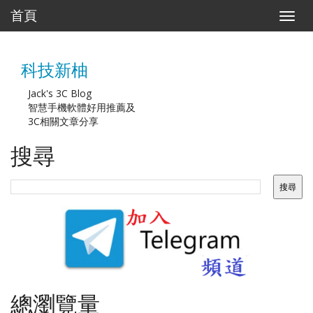
首頁
T
o
g
g
科技新柚
l
e
n
Jack's 3C Blog
a
智慧手機軟體好用推薦及
v
3C相關文章分享
i
g
搜尋
a
t
i
o
n
總瀏覽量