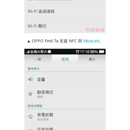
▲ OPPO Find 7a 支援 NFC 與
Miracast
。