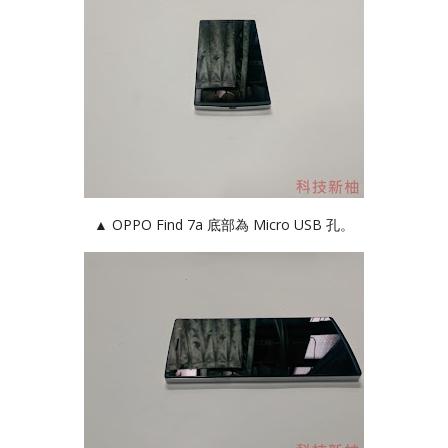
▲ OPPO Find 7a 底部為 Micro USB 孔。