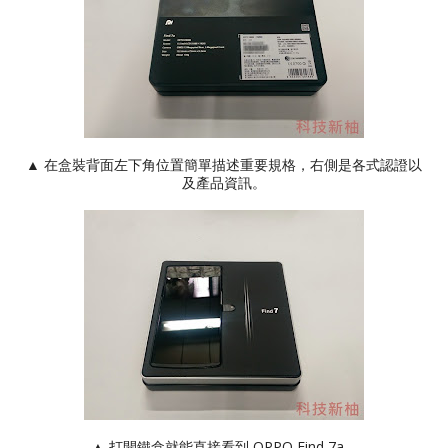
▲ 在盒裝背面左下角位置簡單描述重要規格，右側是各式認證以
及產品資訊。
▲ 打開鐵盒就能直接看到 OPPO Find 7a，