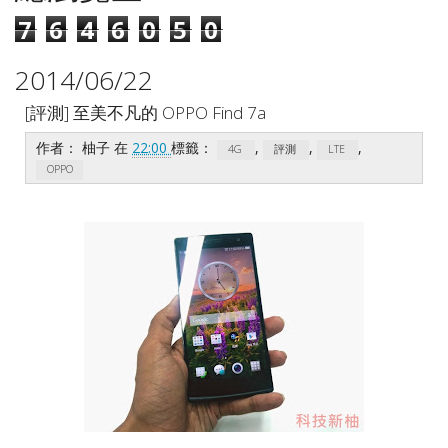
7
6
4
6
0
5
0
2014/06/22
[評測] 至美不凡的 OPPO Find 7a
作者：
柚子
在
22:00
標籤：
,
,
,
4G
評測
LTE
OPPO