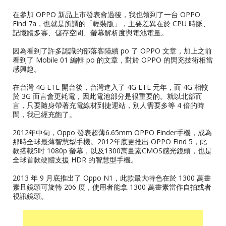
在參加 OPPO 新品上市發表會過後，我也領到了一台 OPPO
Find 7a，也就是所謂的「輕裝版」，主要差異在於 CPU 時脈、
記憶體多寡、儲存空間、螢幕解析度與電池電量。
因為看到了許多認識的部落客陸續 po 了 OPPO 文章，加上之前
看到了 Mobile 01 編輯 po 的文章，對於 OPPO 的閃充技術相當
感興趣。
在台灣 4G LTE 開台後，台灣進入了 4G LTE 元年，而 4G 相較
於 3G 而言會更耗電，因此電池部分是很重要的。就以北部而
言，只要隨身帶著充電線材到捷運站，別人需要多等 4 倍的時
間，我已經充飽了。
2012年中旬，Oppo 發表超薄6.65mm OPPO Finder手機，成為
那時全球最薄智慧型手機。2012年底更推出 OPPO Find 5，此
款搭載5吋 1080p 螢幕，以及1300萬畫素CMOS感光鏡頭，也是
全球首款硬體支援 HDR 的智慧型手機。
2013 年 9 月底推出了 Oppo N1，此款最大特色在於 1300 萬畫
素且鏡頭可旋轉 206 度，使用者能拿 1300 萬畫素當作自拍或者
視訊鏡頭。