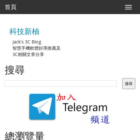
首頁
T
o
g
g
科技新柚
l
e
n
Jack's 3C Blog
a
智慧手機軟體好用推薦及
v
3C相關文章分享
i
g
搜尋
a
t
i
o
n
總瀏覽量