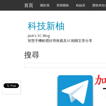
首頁
關於我
與我聯絡
粉絲頁
贊助本站(U
科技新柚
Jack's 3C Blog
智慧手機軟體好用推薦及3C相關文章分享
搜尋