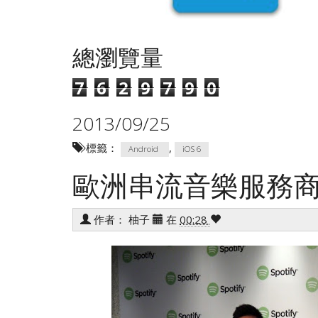
總瀏覽量
7
6
2
9
7
9
0
2013/09/25
標籤：
,
Android
iOS 6
歐洲串流音樂服務商 S
作者：
柚子
在
00:28