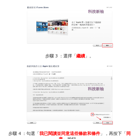
步驟 3 ：選擇「
繼續
」。
步驟 4 ：勾選「
我已閱讀並同意這些條款和條件
」，再按下「
同
意
」按鈕。