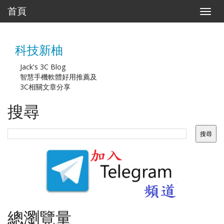
首頁
T
o
g
g
科技新柚
l
e
n
Jack's 3C Blog
a
智慧手機軟體好用推薦及
v
3C相關文章分享
i
g
搜尋
a
t
i
o
n
總瀏覽量