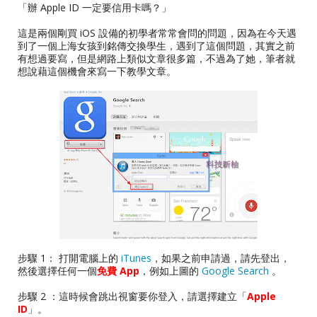
「辦 Apple ID 一定要信用卡嗎？」
這是兩個剛買 iOS 設備的初學者常常會問的問題，因為在今天遇
到了一個上海女孩到銘傳交換學生，遇到了這個問題，其實之前
有想過要寫，但是網路上類似文章很多篇，不過為了她，筆者就
想說藉這個機會來寫一下教學文章。
步驟 1： 打開電腦上的
iTunes
，如果之前申請過，請先登出，
然後選擇任何一個
免費 App
，例如上圖的
Google Search
。
步驟 2 ：這時候會跳出視窗要你登入，請選擇建立「
Apple
ID
」。