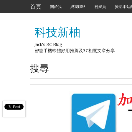
首頁
關於我
與我聯絡
粉絲頁
贊助本站(U
科技新柚
Jack's 3C Blog
智慧手機軟體好用推薦及3C相關文章分享
搜尋