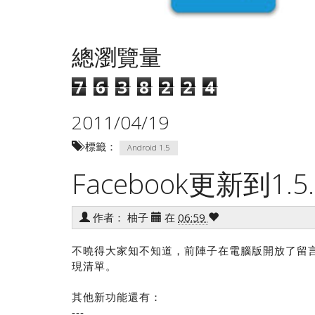
總瀏覽量
7
6
3
8
2
2
4
2011/04/19
標籤：
Android 1.5
Facebook更新到1.
作者：
柚子
在
06:59
不曉得大家知不知道，前陣子在電腦版開放了留
現清單。
其他新功能還有：
---