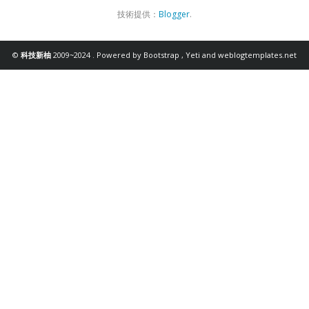
技術提供：
Blogger
.
©
科技新柚
2009~2024 . Powered by
Bootstrap
,
Yeti
and
weblogtemplates.net