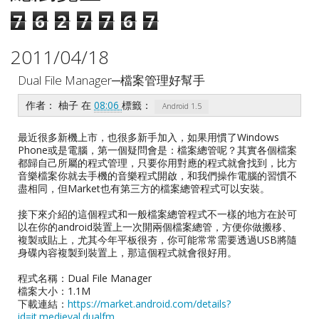
7
6
2
7
7
6
7
2011/04/18
Dual File Manager─檔案管理好幫手
作者：
柚子
在
08:06
標籤：
Android 1.5
最近很多新機上市，也很多新手加入，如果用慣了Windows
Phone或是電腦，第一個疑問會是：檔案總管呢？其實各個檔案
都歸自己所屬的程式管理，只要你用對應的程式就會找到，比方
音樂檔案你就去手機的音樂程式開啟，和我們操作電腦的習慣不
盡相同，但Market也有第三方的檔案總管程式可以安裝。
接下來介紹的這個程式和一般檔案總管程式不一樣的地方在於可
以在你的android裝置上一次開兩個檔案總管，方便你做搬移、
複製或貼上，尤其今年平板很夯，你可能常常需要透過USB將隨
身碟內容複製到裝置上，那這個程式就會很好用。
程式名稱：Dual File Manager
檔案大小：1.1M
下載連結：
https://market.android.com/details?
id=it.medieval.dualfm