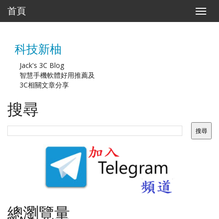
首頁
T
o
g
g
科技新柚
l
e
n
Jack's 3C Blog
a
智慧手機軟體好用推薦及
v
3C相關文章分享
i
g
搜尋
a
t
i
o
n
總瀏覽量