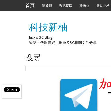
首頁
關於我
與我聯絡
粉絲頁
贊助本站(U
科技新柚
Jack's 3C Blog
智慧手機軟體好用推薦及3C相關文章分享
搜尋