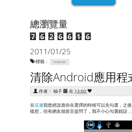
總瀏覽量
7
6
2
6
6
1
6
2011/01/25
標籤：
Android
清除Android應用
作者：
柚子
在
13:00
在
這邊
我曾經說過你在選擇的時候可以先勾選，之後台
樣想，但有網友就留言提問了，我不小心勾選錯誤，