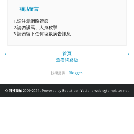
張貼留言
1.請注意網路禮節
2.請勿謾罵、人身攻擊
3.請勿留下任何垃圾廣告訊息
‹
首頁
›
查看網路版
技術提供：
Blogger
.
©
科技新柚
2009~2024 . Powered by
Bootstrap
,
Yeti
and
weblogtemplates.net