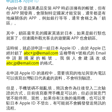
申請日本 Apple ID
Apple ID 是蘋果產品安裝 APP 時必須擁有的帳號，但有
些 APP 開發商，會限制特定國家才能安裝，通常都是有
地緣關係的 APP ，例如銀行等等，通常會稱之為「鎖
區」。
其中，鎖區最常見的國家莫過於日本，如果是銀行類也
就算了，但連國外觀光客去的遊樂園 APP 也會鎖區。
這時候，就必須申請一組日本 Apple ID ，由於 Apple 已
經封鎖了
abc+jp@email.com
這種帶有+號格式的 Email
申請新國家的帳號，我個人會建議改成
abc.jp@email.com
的格式。
在申請 Apple ID 的過程中，需要填寫的地址與室內電話
可以填寫台灣駐日代表處的資料，不會特別驗證。
但是，手機號碼不能亂填，簡訊會作為往後登入二次驗
證的方式，目前填寫臺灣手機是可以的，但必須留意門
號不能停用。當然，如果你有汰換的備用機，也可以常
駐日本 Apple ID 不登出，有可能就不會觸發發送簡訊的
流程。