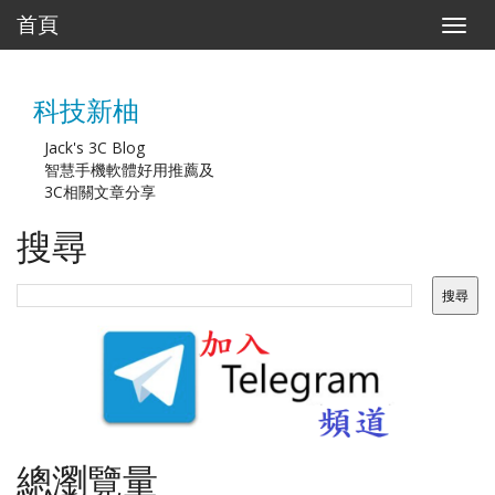
首頁
T
o
g
g
科技新柚
l
e
n
Jack's 3C Blog
a
智慧手機軟體好用推薦及
v
3C相關文章分享
i
g
搜尋
a
t
i
o
n
總瀏覽量