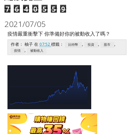
7
6
4
0
5
5
9
2021/07/05
疫情嚴重衝擊下 你準備好你的被動收入了嗎？
作者：
柚子
在
07:52
標籤：
,
,
,
比特幣
投資
股市
,
疫情
被動收入