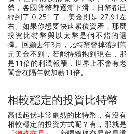
勢，各國貨幣都逐漸下滑，日幣都已
經到了
0.251
了，美金則是
27.91
左
右。如果你想要快速累積資產，那麼
投資比特幣與以太幣是個不錯的選
擇。回顧去年
3
月，比特幣曾掉落到萬
元美金不到，若能持續抱到現在，那
是
11
倍的利潤報酬，世界上不會有老
闆會在隔年就加薪
11
倍。
相較穩定的投資比特幣
高低起伏非常劇烈的比特幣，有沒有
相較穩定的投資方式呢？有，那就是
「
網格交易
」，所謂網格交易就是透