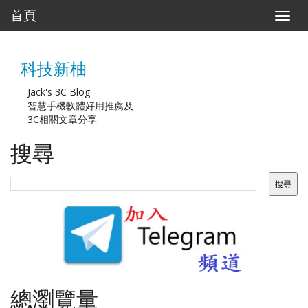
首頁
T
o
g
g
科技新柚
l
e
n
Jack's 3C Blog
a
智慧手機軟體好用推薦及
v
3C相關文章分享
i
g
搜尋
a
t
i
o
n
總瀏覽量