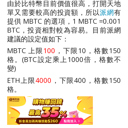
由於比特幣目前價值很高，打開天地
單又需要較高的投資額，所以
派網
有
提供
MBTC
的選項，
1 MBTC =0.001
BTC
，投資相對較為容易。目前派網
建議的設定值如下：
MBTC
上限
100
，下限
10
，格數
150
格。
(BTC
設定乘上
1000
倍，格數不
變
)
ETH
上限
4000
，下限
400
，格數
150
格。