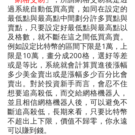
過系統自動低買高賣，如同在設定的
最低點與最高點中間劃分許多買點與
賣點，只要設定好最低點與最高點以
及格數，就不斷在這之間低買高賣。
例如設定比特幣的區間下限是
1
萬，上
限是
10
萬，畫分成
200
格，選好等差
或是等比，系統就會計算買進後漲幅
多少美金賣出或是漲幅多少百分比會
賣出。對於投資新手而言，會忍不住
想要追高殺低，而交給網格機器人，
並且相信網格機器人後，可以避免不
斷追高殺低，長期來看，只要比特幣
不超出上下限，價值不歸零，你永遠
可以賺到錢。