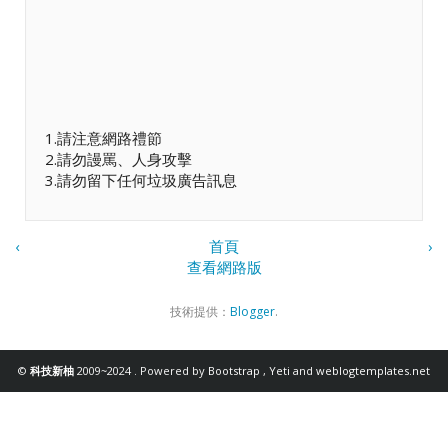
1.請注意網路禮節
2.請勿謾罵、人身攻擊
3.請勿留下任何垃圾廣告訊息
‹
首頁
›
查看網路版
技術提供：
Blogger
.
©
科技新柚
2009~2024 . Powered by
Bootstrap
,
Yeti
and
weblogtemplates.net