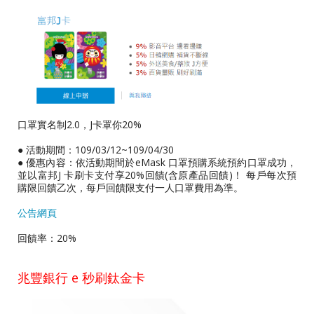
口罩實名制2.0，J卡罩你20%
● 活動期間：109/03/12~109/04/30
● 優惠內容：依活動期間於eMask 口罩預購系統預約口罩成功，
並以富邦J 卡刷卡支付享20%回饋(含原產品回饋)！ 每戶每次預
購限回饋乙次，每戶回饋限支付一人口罩費用為準。
公告網頁
回饋率：20%
兆豐銀行 e 秒刷鈦金卡