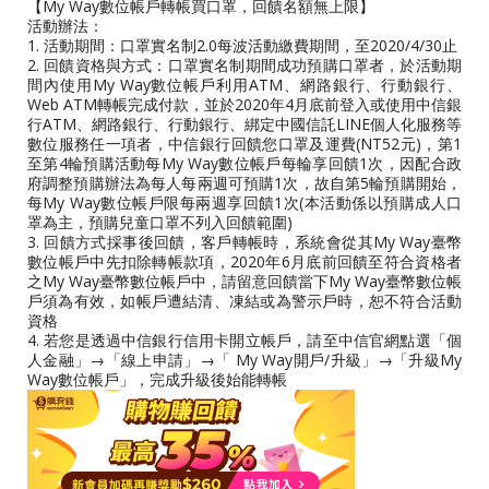
【My Way數位帳戶轉帳買口罩，回饋名額無上限】
活動辦法：
1. 活動期間：口罩實名制2.0每波活動繳費期間，至2020/4/30止
2. 回饋資格與方式：口罩實名制期間成功預購口罩者，於活動期
間內使用My Way數位帳戶利用ATM、網路銀行、行動銀行、
Web ATM轉帳完成付款，並於2020年4月底前登入或使用中信銀
行ATM、網路銀行、行動銀行、綁定中國信託LINE個人化服務等
數位服務任一項者，中信銀行回饋您口罩及運費(NT52元)，第1
至第4輪預購活動每My Way數位帳戶每輪享回饋1次，因配合政
府調整預購辦法為每人每兩週可預購1次，故自第5輪預購開始，
每My Way數位帳戶限每兩週享回饋1次(本活動係以預購成人口
罩為主，預購兒童口罩不列入回饋範圍)
3. 回饋方式採事後回饋，客戶轉帳時，系統會從其My Way臺幣
數位帳戶中先扣除轉帳款項，2020年6月底前回饋至符合資格者
之My Way臺幣數位帳戶中，請留意回饋當下My Way臺幣數位帳
戶須為有效，如帳戶遭結清、凍結或為警示戶時，恕不符合活動
資格
4. 若您是透過中信銀行信用卡開立帳戶，請至中信官網點選「個
人金融」→「線上申請」→「 My Way開戶/升級」→「升級My
Way數位帳戶」，完成升級後始能轉帳