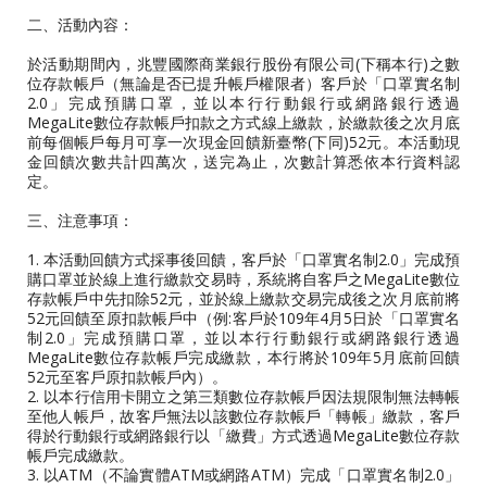
二、活動內容：
於活動期間內，兆豐國際商業銀行股份有限公司(下稱本行)之數
位存款帳戶（無論是否已提升帳戶權限者）客戶於「口罩實名制
2.0」完成預購口罩，並以本行行動銀行或網路銀行透過
MegaLite數位存款帳戶扣款之方式線上繳款，於繳款後之次月底
前每個帳戶每月可享一次現金回饋新臺幣(下同)52元。本活動現
金回饋次數共計四萬次，送完為止，次數計算悉依本行資料認
定。
三、注意事項：
1. 本活動回饋方式採事後回饋，客戶於「口罩實名制2.0」完成預
購口罩並於線上進行繳款交易時，系統將自客戶之MegaLite數位
存款帳戶中先扣除52元，並於線上繳款交易完成後之次月底前將
52元回饋至原扣款帳戶中（例:客戶於109年4月5日於「口罩實名
制2.0」完成預購口罩，並以本行行動銀行或網路銀行透過
MegaLite數位存款帳戶完成繳款，本行將於109年5月底前回饋
52元至客戶原扣款帳戶內）。
2. 以本行信用卡開立之第三類數位存款帳戶因法規限制無法轉帳
至他人帳戶，故客戶無法以該數位存款帳戶「轉帳」繳款，客戶
得於行動銀行或網路銀行以「繳費」方式透過MegaLite數位存款
帳戶完成繳款。
3. 以ATM（不論實體ATM或網路ATM）完成「口罩實名制2.0」