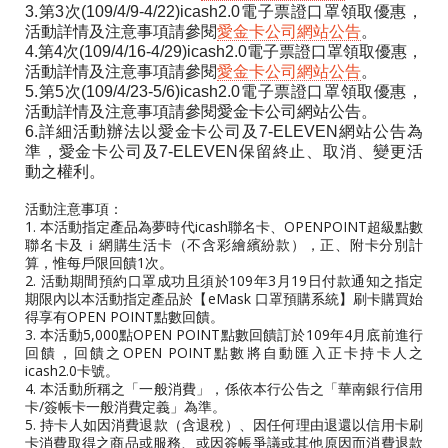
3.第3次(109/4/9-4/22)icash2.0電子票證口罩領取優惠，
活動詳情及注意事項請參閱
愛金卡公司網站公告
。
4.第4次(109/4/16-4/29)icash2.0電子票證口罩領取優惠，
活動詳情及注意事項請參閱
愛金卡公司網站公告
。
5.第5次(109/4/23-5/6)icash2.0電子票證口罩領取優惠，
活動詳情及注意事項請參閱愛金卡公司網站公告。
6.詳細活動辦法以愛金卡公司及7-ELEVEN網站公告為
準，愛金卡公司及7-ELEVEN保留終止、取消、變更活
動之權利。
活動注意事項：
1. 本活動指定產品為夢時代icash聯名卡、OPENPOINT超級點數
聯名卡及ｉ網購生活卡（不含彩繪繽紛款），正、附卡分別計
算，惟每戶限回饋1次。
2. 活動期間預約口罩成功且須於109年3月19日付款通知之指定
期限內以本活動指定產品於【eMask 口罩預購系統】刷卡購買始
得享有OPEN POINT點數回饋。
3. 本活動5,000點OPEN POINT點數回饋訂於109年4月底前進行
回饋，回饋之OPEN POINT點數將自動匯入正卡持卡人之
icash2.0卡號。
4. 本活動所稱之「一般消費」，係依本行公告之「華南銀行信用
卡/簽帳卡一般消費定義」為準。
5. 持卡人如因消費退款（含退稅）、因任何理由退還以信用卡刷
卡消費取得之商品或服務、或因簽帳爭議或其他原因而消費退款