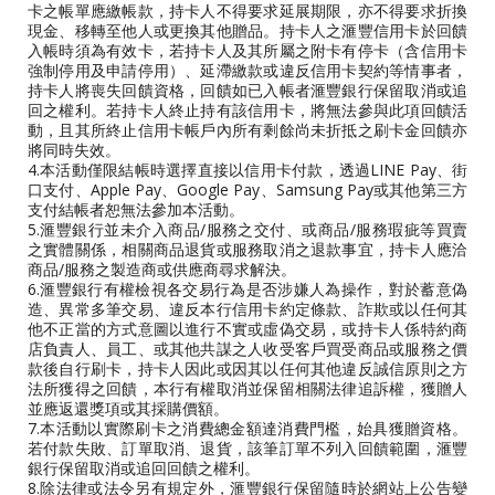
卡之帳單應繳帳款，持卡人不得要求延展期限，亦不得要求折換
現金、移轉至他人或更換其他贈品。持卡人之滙豐信用卡於回饋
入帳時須為有效卡，若持卡人及其所屬之附卡有停卡（含信用卡
強制停用及申請停用）、延滯繳款或違反信用卡契約等情事者，
持卡人將喪失回饋資格，回饋如已入帳者滙豐銀行保留取消或追
回之權利。若持卡人終止持有該信用卡，將無法參與此項回饋活
動，且其所終止信用卡帳戶內所有剩餘尚未折抵之刷卡金回饋亦
將同時失效。
4.本活動僅限結帳時選擇直接以信用卡付款，透過LINE Pay、街
口支付、Apple Pay、Google Pay、Samsung Pay或其他第三方
支付結帳者恕無法參加本活動。
5.滙豐銀行並未介入商品/服務之交付、或商品/服務瑕疵等買賣
之實體關係，相關商品退貨或服務取消之退款事宜，持卡人應洽
商品/服務之製造商或供應商尋求解決。
6.滙豐銀行有權檢視各交易行為是否涉嫌人為操作，對於蓄意偽
造、異常多筆交易、違反本行信用卡約定條款、詐欺或以任何其
他不正當的方式意圖以進行不實或虛偽交易，或持卡人係特約商
店負責人、員工、或其他共謀之人收受客戶買受商品或服務之價
款後自行刷卡，持卡人因此或因其以任何其他違反誠信原則之方
法所獲得之回饋，本行有權取消並保留相關法律追訴權，獲贈人
並應返還獎項或其採購價額。
7.本活動以實際刷卡之消費總金額達消費門檻，始具獲贈資格。
若付款失敗、訂單取消、退貨，該筆訂單不列入回饋範圍，滙豐
銀行保留取消或追回回饋之權利。
8.除法律或法令另有規定外，滙豐銀行保留隨時於網站上公告變