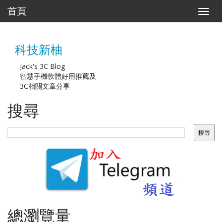
首頁
T
o
g
g
科技新柚
l
e
n
Jack's 3C Blog
a
智慧手機軟體好用推薦及
v
3C相關文章分享
i
g
搜尋
a
t
i
o
n
總瀏覽量