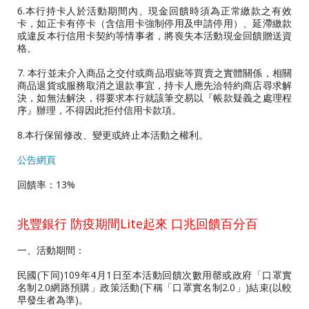
6.本行持卡人於活動期間內、現金回饋時須為正常繳款之有效
卡，如正卡有停卡（含信用卡強制停用及申請停用）、延滯繳款
或違反本行信用卡契約等情事者，將喪失本活動現金回饋贈送資
格。
7. 本行並未介入商品之交付或商品瑕疵等買賣之實體關係，相關
商品退貨或服務取消之退款事宜，持卡人應先洽特約商店尋求解
決，如無法解決，得要求本行就該筆交易以『帳款疑義之處理程
序』辦理，不得因此拒付信用卡款項。
8.本行保留修改、變更或終止本活動之權利。
公告網頁
回饋率：13%
兆豐銀行 防疫期間Lite起來 口兆回饋百分百
一、活動期間：
民國(下同)109年4月1日至本活動回饋次數用罄或政府「口罩實
名制2.0網路預購」政策活動(下稱「口罩實名制2.0」)結束(以較
早發生者為準)。