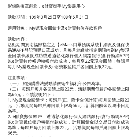
彰銀防疫罩顧您，e財寶攜手My樂最用心
活動期間：109年3月25日至109年5月31日
適用對象：My樂現金回饋卡及e財寶數位存款客戶
活動內容：
活動期間於衛福部指定之【eMask口罩預購系統】網頁及健保快
易通APP登記預購口罩成功，且每月於繳款指定期限內刷My樂現
金回饋卡繳款成功或透過彰化銀行個人網路銀行(含行動網APP)
以e財寶數位帳戶轉帳付款成功，每月享22元現金回饋！每歸戶
每月My樂現金回饋卡及e財寶數位帳戶各回饋上限22元。
注意事項：
如預購辦法變動請依衛生福利部公告為準。
（一）
（二） 每歸戶每月各回饋上限22元，活動期間每歸戶各回饋上限
為66元，回饋說明如下：
1. My樂現金回饋卡：每歸戶(正、附卡合併計算)每月回饋上限22
元，活動期間每歸戶總回饋上限為66元，計算回饋金以刷卡日期
為準。
2. e財寶數位帳戶：透過彰化銀行個人網路銀行(含行動網APP)
以e財寶數位帳戶轉帳付款成功，計算回饋金以交易日付款成功
為準，每歸戶每月回饋上限22元，活動期間每歸戶總回饋上限為
66元。