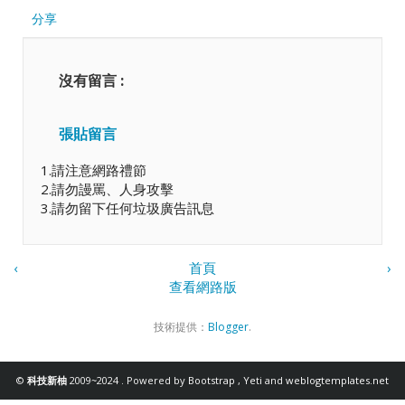
分享
沒有留言 :
張貼留言
1.請注意網路禮節
2.請勿謾罵、人身攻擊
3.請勿留下任何垃圾廣告訊息
‹
首頁
›
查看網路版
技術提供：
Blogger
.
©
科技新柚
2009~2024 . Powered by
Bootstrap
,
Yeti
and
weblogtemplates.net