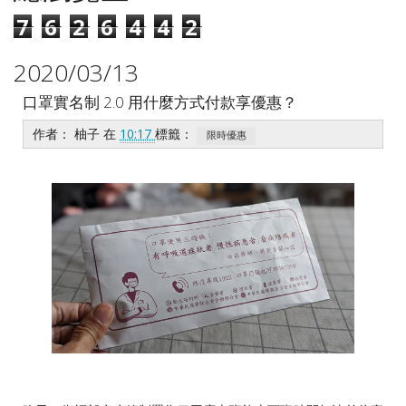
7
6
2
6
4
4
2
2020/03/13
口罩實名制 2.0 用什麼方式付款享優惠？
作者：
柚子
在
10:17
標籤：
限時優惠