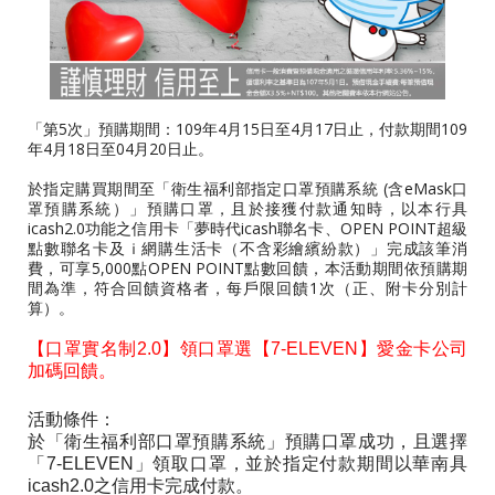
「第5次」預購期間：109年4月15日至4月17日止，付款期間109
年4月18日至04月20日止。
於指定購買期間至「衛生福利部指定口罩預購系統 (含eMask口
罩預購系統）」預購口罩，且於接獲付款通知時，以本行具
icash2.0功能之信用卡「夢時代icash聯名卡、OPEN POINT超級
點數聯名卡及ｉ網購生活卡（不含彩繪繽紛款）」完成該筆消
費，可享5,000點OPEN POINT點數回饋，本活動期間依預購期
間為準，符合回饋資格者，每戶限回饋1次（正、附卡分別計
算）。
【口罩實名制2.0】領口罩選【7-ELEVEN】愛金卡公司
加碼回饋。
活動條件：
於「衛生福利部口罩預購系統」預購口罩成功，且選擇
「7-ELEVEN」領取口罩，並於指定付款期間以華南具
icash2.0之信用卡完成付款。