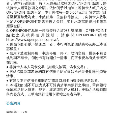
者，經本行確認後，持卡人原先已取得之OPENPOINT點數，將
依持卡人退還款項之金額，依比例予以扣除；若持卡人帳戶內之
OPENPOINT點數不足，本行將依每一點0.004元之計算方式（計
算至新臺幣元為止，小數點第一位無條件捨去），向持卡人收取
不足之OPENPOINT點數折換之金額，並列示為當期信用卡帳單
應繳金額。
6. OPENPOINT為統一超商發行之紅利點數業務，OPENPOINT
點數之累積與使用說明，請參閱OPENPOINT網站
https://www.openpoint.com.tw/。
7. 回饋前如有以下情形之一者，本行將取消回饋資格及終止本優
惠權益：
● 信用卡遭強制停用、申請停用、停卡、取消交易、掛失不補發
或到期不續卡。但附卡有前開任一情事，而正卡仍為有效卡者不
在此限。
● 非持卡人本人刷卡交易（如遺失被竊、偽卡交易）。
● 有延滯繳款或未繳納或有信用卡約定條款所列喪失期限利益等
情事。
● 有違反本行信用卡相關約定條款或刷卡消費後辦理退款者。
8. 本活動如遇不可抗力或不可歸責於華南銀行之事由，華南銀行
保留本活動之修改、變更、取消或暫停之權利，更動之活動時間
與內容方式，以華南銀行信用卡網站公布者為準。
公告網頁
回饋率：32%