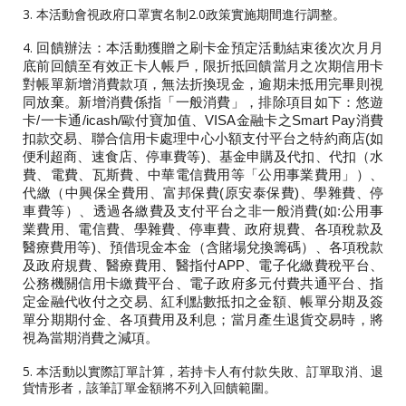
3. 本活動會視政府口罩實名制2.0政策實施期間進行調整。
4.
回饋辦法：本活動獲贈之刷卡金預定活動結束後次次月月
底前回饋至有效正卡人帳戶，限折抵回饋當月之次期信用卡
對帳單新增消費款項，無法折換現金，逾期未抵用完畢則視
同放棄。新增消費係指「一般消費」，排除項目如下：悠遊
卡/一卡通/icash/歐付寶加值、VISA金融卡之Smart Pay消費
扣款交易、聯合信用卡處理中心小額支付平台之特約商店(如
便利超商、速食店、停車費等)、基金申購及代扣、代扣（水
費、電費、瓦斯費、中華電信費用等「公用事業費用」）、
代繳（中興保全費用、富邦保費(原安泰保費)、學雜費、停
車費等）、透過各繳費及支付平台之非一般消費(如:公用事
業費用、電信費、學雜費、停車費、政府規費、各項稅款及
醫療費用等)、預借現金本金（含賭場兌換籌碼）、各項稅款
及政府規費、醫療費用、醫指付APP、電子化繳費稅平台、
公務機關信用卡繳費平台、電子政府多元付費共通平台、指
定金融代收付之交易、紅利點數抵扣之金額、帳單分期及簽
單分期期付金、各項費用及利息；當月產生退貨交易時，將
視為當期消費之減項。
5. 本活動以實際訂單計算，若持卡人有付款失敗、訂單取消、退
貨情形者，該筆訂單金額將不列入回饋範圍。