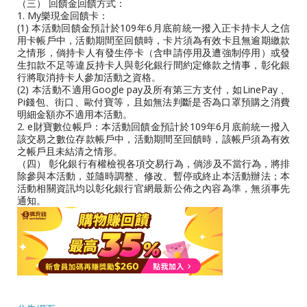
（三） 回饋金回饋方式：
1. My樂現金回饋卡：
(1) 本活動回饋金預計於109年6月底前統一撥入正卡持卡人之信
用卡帳戶中，活動期間至回饋時，卡片須為有效卡且無逾期繳款
之情形，倘持卡人有發生停卡（含申請停用及遭強制停用）或發
生扣款不足等違反持卡人與彰化銀行間約定條款之情事，彰化銀
行將取消持卡人參加活動之資格。
(2) 本活動不適用Google pay及所有第三方支付，如LinePay 、
Pi錢包、街口、歐付寶等，且如無法判斷是否為口罩預購之消費
明細金額亦不適用本活動。
2. e財寶數位帳戶：本活動回饋金預計於109年6月底前統一撥入
該交易之數位存款帳戶中，活動期間至回饋時，該帳戶須為有效
之帳戶且未結清之情形。
（四） 彰化銀行有權檢視各項交易行為，倘涉及不當行為，將排
除參與本活動，並隨時調整、修改、暫停或終止本活動辦法；本
活動相關資訊均以彰化銀行官網最新公佈之內容為準，無須事先
通知。