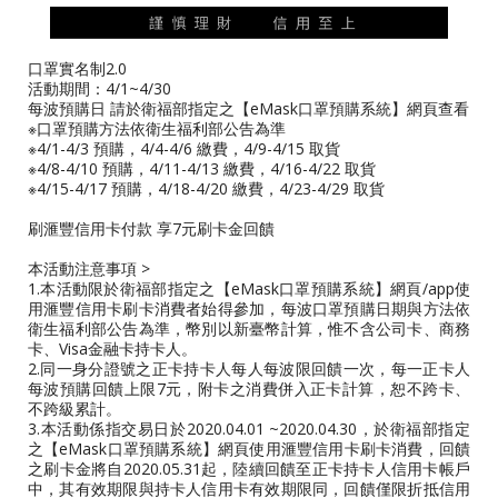
口罩實名制2.0
活動期間：4/1~4/30
每波預購日 請於衛福部指定之【eMask口罩預購系統】網頁查看
※口罩預購方法依衛生福利部公告為準
※4/1-4/3 預購，4/4-4/6 繳費，4/9-4/15 取貨
※4/8-4/10 預購，4/11-4/13 繳費，4/16-4/22 取貨
※4/15-4/17 預購，4/18-4/20 繳費，4/23-4/29 取貨
刷滙豐信用卡付款 享7元刷卡金回饋
本活動注意事項 >
1.本活動限於衛福部指定之【eMask口罩預購系統】網頁/app使
用滙豐信用卡刷卡消費者始得參加，每波口罩預購日期與方法依
衛生福利部公告為準，幣別以新臺幣計算，惟不含公司卡、商務
卡、Visa金融卡持卡人。
2.同一身分證號之正卡持卡人每人每波限回饋一次，每一正卡人
每波預購回饋上限7元，附卡之消費併入正卡計算，恕不跨卡、
不跨級累計。
3.本活動係指交易日於2020.04.01 ~2020.04.30，於衛福部指定
之【eMask口罩預購系統】網頁使用滙豐信用卡刷卡消費，回饋
之刷卡金將自2020.05.31起，陸續回饋至正卡持卡人信用卡帳戶
中，其有效期限與持卡人信用卡有效期限同，回饋僅限折抵信用