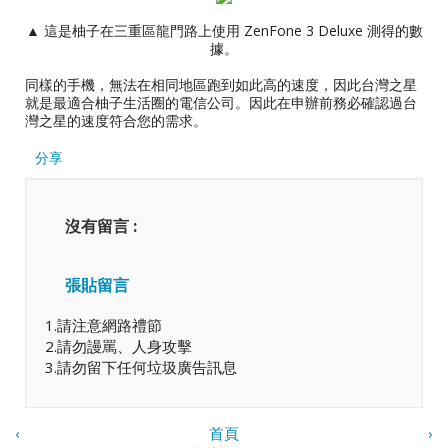
▲ 這是柚子在三重區龍門路上使用 ZenFone 3 Deluxe 測得的數
據。
同樣的手機，無法在相同地區跑到如此高的速度，因此台灣之星
就是最適合柚子生活圈的電信公司。因此在申辦前務必確認過台
灣之星的速度符合您的需求。
分享
沒有留言 :
張貼留言
1.請注意網路禮節
2.請勿謾罵、人身攻擊
3.請勿留下任何垃圾廣告訊息
‹
首頁
›