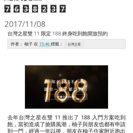
7
6
3
8
2
3
7
2017/11/08
台灣之星雙 11 限定 188 終身吃到飽開放預約
作者：
柚子
在
15:46
標籤：
台灣之星
去年台灣之星在雙 11 推出了 188 入門方案吃到
飽，當初造成了搶購風潮，柚子與朋友也都有申請
到一門，經過一年以後，朋友在柚子住家附近跑出