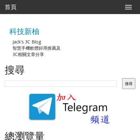
首頁
T
o
g
g
科技新柚
l
e
n
Jack's 3C Blog
a
智慧手機軟體好用推薦及
v
3C相關文章分享
i
g
搜尋
a
t
i
o
n
總瀏覽量