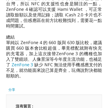
台灣，所以 NFC 的支援性也會是關注的一點，
ZenFone 4 確認可以支援 Hami Wallet ，可正常
讀取餘額以及使用記錄；讀取 iCash 2.0 卡片也不
成問題，但感應區在前方比較難找到，需要花一點
時間嘗試。
總結
單純以 ZenFone 4 的 660 版與 630 版比較，建議
購買 660 版本會比較超值，畢竟標配就附有快充
的充電器，加上這次接替ZenFone 3 的機種也加
入了雙鏡頭、人像景深等今年度主流功能，也補足
了
ZenFone 3
缺少 NFC 無法使用手機感應支付的
不足，就功能面來說已算是齊全，玩傳說對決都能
順順的。
分享
沒有留言 :