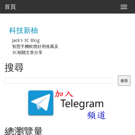
首頁
T
o
g
g
科技新柚
l
e
n
Jack's 3C Blog
a
智慧手機軟體好用推薦及
v
3C相關文章分享
i
g
搜尋
a
t
i
o
n
總瀏覽量