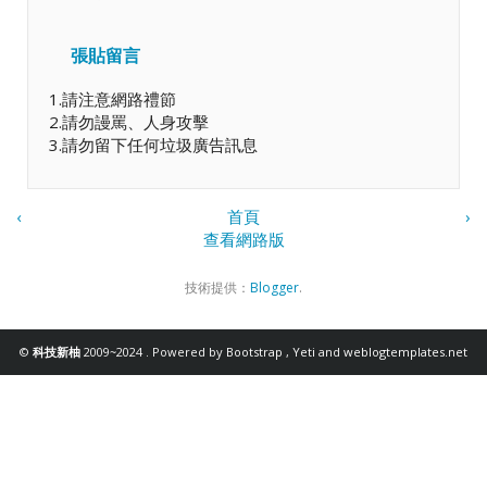
張貼留言
1.請注意網路禮節
2.請勿謾罵、人身攻擊
3.請勿留下任何垃圾廣告訊息
‹
首頁
›
查看網路版
技術提供：
Blogger
.
©
科技新柚
2009~2024 . Powered by
Bootstrap
,
Yeti
and
weblogtemplates.net