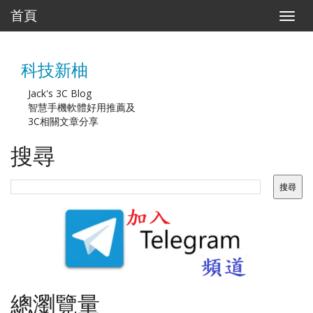
首頁
T
o
g
g
科技新柚
l
e
n
Jack's 3C Blog
a
智慧手機軟體好用推薦及
v
3C相關文章分享
i
g
搜尋
a
t
i
o
n
總瀏覽量