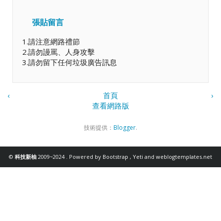
張貼留言
1.請注意網路禮節
2.請勿謾罵、人身攻擊
3.請勿留下任何垃圾廣告訊息
‹
首頁
›
查看網路版
技術提供：
Blogger
.
©
科技新柚
2009~2024 . Powered by
Bootstrap
,
Yeti
and
weblogtemplates.net