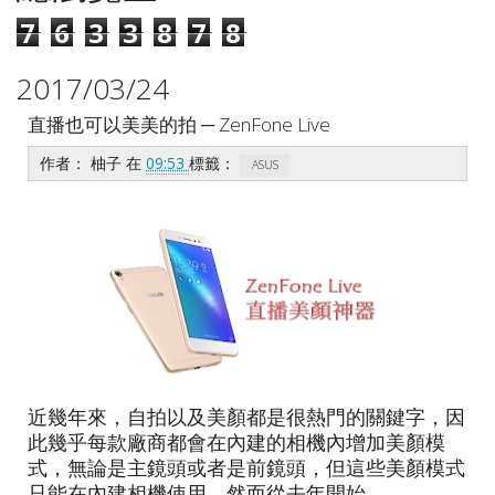
7
6
3
3
8
7
8
2017/03/24
直播也可以美美的拍 ─ ZenFone Live
作者：
柚子
在
09:53
標籤：
ASUS
近幾年來，自拍以及美顏都是很熱門的關鍵字，因
此幾乎每款廠商都會在內建的相機內增加美顏模
式，無論是主鏡頭或者是前鏡頭，但這些美顏模式
只能在內建相機使用。然而從去年開始，