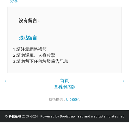
分享
沒有留言 :
張貼留言
1.請注意網路禮節
2.請勿謾罵、人身攻擊
3.請勿留下任何垃圾廣告訊息
‹
首頁
›
查看網路版
技術提供：
Blogger
.
©
科技新柚
2009~2024 . Powered by
Bootstrap
,
Yeti
and
weblogtemplates.net