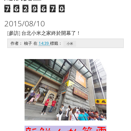
7
6
2
9
6
7
0
2015/08/10
[參訪] 台北小米之家終於開幕了！
作者：
柚子
在
14:39
標籤：
小米