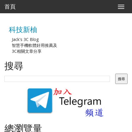
首頁
T
o
g
g
科技新柚
l
e
n
Jack's 3C Blog
a
智慧手機軟體好用推薦及
v
3C相關文章分享
i
g
搜尋
a
t
i
o
n
總瀏覽量