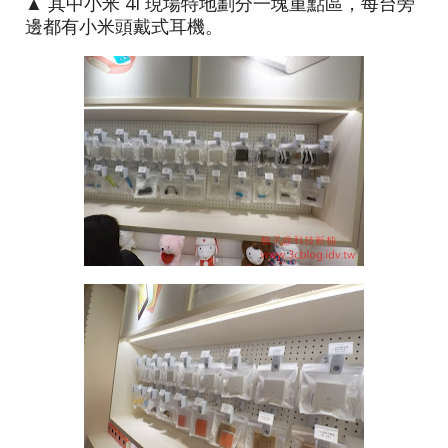
▲ 其中小米 4i 現場特地劃分一塊重點區，每台旁
邊都有小米頭戴式耳機。