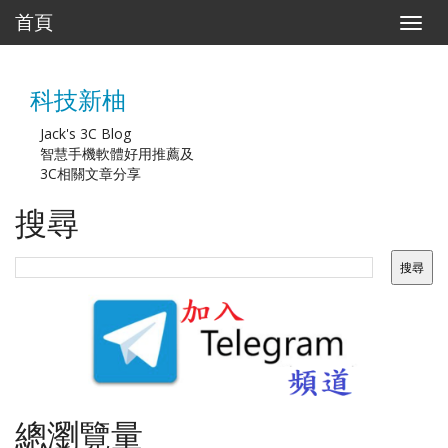
首頁
T
o
g
g
科技新柚
l
e
n
Jack's 3C Blog
a
智慧手機軟體好用推薦及
v
3C相關文章分享
i
g
搜尋
a
t
i
o
n
總瀏覽量