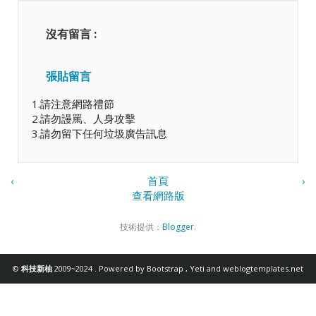
沒有留言 :
張貼留言
1.請注意網路禮節
2.請勿謾罵、人身攻擊
3.請勿留下任何垃圾廣告訊息
‹
首頁
›
查看網路版
技術提供：
Blogger
.
©
科技新柚
2009~2024 . Powered by
Bootstrap
,
Yeti
and
weblogtemplates.net