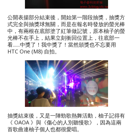
公開表揚部分結束後，開始第一階段抽獎，抽獎方
式完全與抽獎球無關，而是在報名時發放的螢光棒
中，有兩根在底部塗了紅筆做記號，原本柚子的螢
光棒不在手上，結果立刻衝回位置上，往底部一
看......中獎了！我中獎了！當然頒獎也不忘要用
HTC One (M8) 自拍。
抽獎結束後，又是一陣勁歌熱舞活動，柚子記得有
《 OAOA 》與《傷心的人別聽慢歌》，因為這兩
首歌曲連柚子個人也都很愛唱。