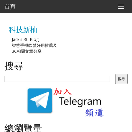
首頁
T
o
g
g
科技新柚
l
e
n
Jack's 3C Blog
a
智慧手機軟體好用推薦及
v
3C相關文章分享
i
g
搜尋
a
t
i
o
n
總瀏覽量