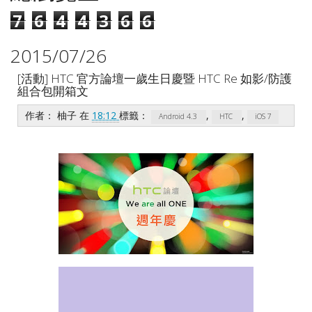
7
6
4
4
3
6
6
2015/07/26
[活動] HTC 官方論壇一歲生日慶暨 HTC Re 如影/防護
組合包開箱文
作者：
柚子
在
18:12
標籤：
,
,
Android 4.3
HTC
iOS 7