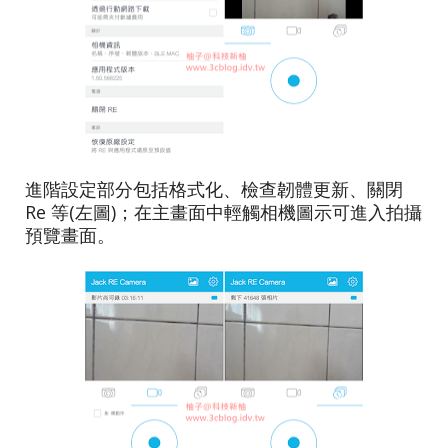
進階設定部分包括格式化、檢查韌體更新、關閉
Re 等(左圖)；在主畫面中輕觸相機圖示可進入拍攝
預覽畫面。