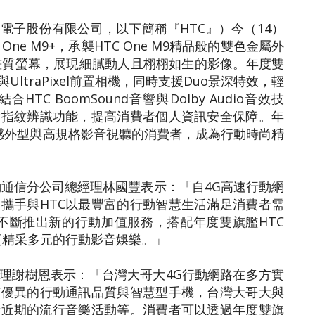
電子股份有限公司，以下簡稱『HTC』）今（14）
e M9+，承襲HTC One M9精品般的雙色金屬外
畫質螢幕，展現細膩動人且栩栩如生的影像。年度雙
機與UltraPixel前置相機，同時支援Duo景深特效，輕
 BoomSound音響與Dolby Audio音效技
備指紋辨識功能，提高消費者個人資訊安全保障。年
屬質感外型與高規格影音視聽的消費者，成為行動時尚精
動通信分公司總經理林國豐表示：「自4G高速行動網
攜手與HTC以最豐富的行動智慧生活滿足消費者需
不斷推出新的行動加值服務，搭配年度雙旗艦HTC
造更精采多元的行動影音娛樂。」
理謝樹恩表示：「台灣大哥大4G行動網路在多方實
有優異的行動通訊品質與智慧型手機，台灣大哥大與
括近期的流行音樂活動等。消費者可以透過年度雙旗