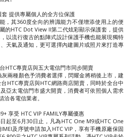
示保護套 提供專屬個人的全方位保護
識功能，其360度全向的辨識能力不僅增添使用上的便
TC Dot View II第二代炫彩顯示保護套，提供
擇，以流行復古的點陣式設計保護手機也能展現獨特
間、天氣及通知，更可選擇內建圖片或照片來打造專
起在全台HTC專賣店與五大電信門市同步開賣
與靚絲灰兩種顏色予消費者選擇，閃耀金將稍後上市，建
全台HTC專賣店與HTC網路商店開賣，同時於全台中
星及亞太電信門市盛大開賣，消費者可依照個人需求
請洽各電信業者。
+ 享受 HTC VIP FAMILY專屬優惠
至6月30日止，凡為HTC One M9或HTC One
MEI及序號申請加入HTC VIP，享有手機原廠保固
800元之HTC VIP專屬系列活動。憑HTC VIP卡於