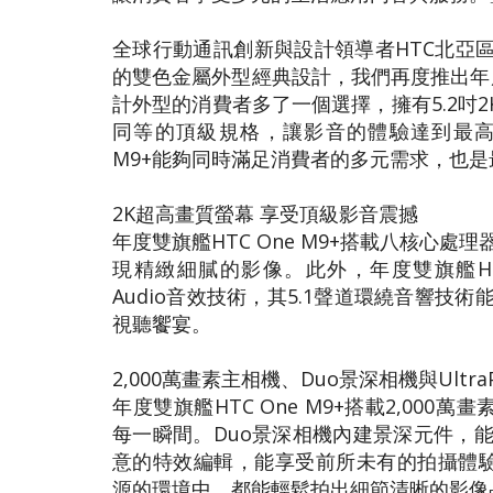
全球行動通訊創新與設計領導者HTC北亞區總
的雙色金屬外型經典設計，我們再度推出年度雙
計外型的消費者多了一個選擇，擁有5.2吋2K
同等的頂級規格，讓影音的體驗達到最高境界。
M9+能夠同時滿足消費者的多元需求，也
2K超高畫質螢幕 享受頂級影音震撼
年度雙旗艦HTC One M9+搭載八核心
現精緻細膩的影像。此外，年度雙旗艦HTC On
Audio音效技術，其5.1聲道環繞音響
視聽饗宴。
2,000萬畫素主相機、Duo景深相機與Ultr
年度雙旗艦HTC One M9+搭載2,000萬
每一瞬間。Duo景深相機內建景深元件，
意的特效編輯，能享受前所未有的拍攝體驗與成
源的環境中，都能輕鬆拍出細節清晰的影像