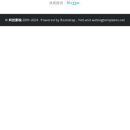
技術提供：
Blogger
.
©
科技新柚
2009~2024 . Powered by
Bootstrap
,
Yeti
and
weblogtemplates.net