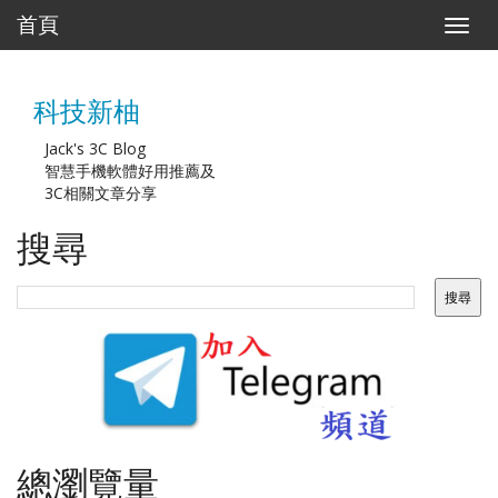
首頁
T
o
g
g
科技新柚
l
e
n
Jack's 3C Blog
a
智慧手機軟體好用推薦及
v
3C相關文章分享
i
g
搜尋
a
t
i
o
n
總瀏覽量