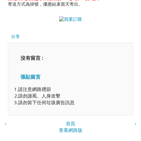
寄送方式為掛號，優惠結束當天寄出。
分享
沒有留言 :
張貼留言
1.請注意網路禮節
2.請勿謾罵、人身攻擊
3.請勿留下任何垃圾廣告訊息
‹
首頁
›
查看網路版