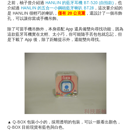
之前，柚子曾介紹過
HANLIN 的藍牙耳機 BT-520 (自拍款)
，也
介紹過
HANLIN 的五合一小鋼砲藍牙喇叭 BT28
，這次要介紹的
是 HANLIN 很輕巧的喇叭，
僅有 20 公克重
，還設計了一個吊飾
孔，可以讓你當成手機吊飾。
除了可當手機吊飾外，本身搭配 App 還具備雙向尋找功能，因為
這款藍牙耳機實在太輕、太小巧，你可能隨手丟包包就忘記，但
是下載了 App 後，除了距離提示外，還能雙向尋找。
▲ Q-BOX 包裝小小的，採用透明的包裝，可以一眼看出顏色，
Q-BOX 目前現貨有藍色與白色。