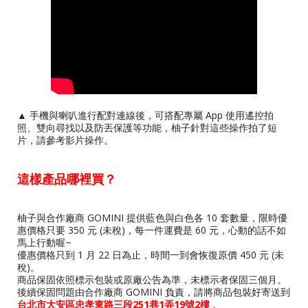
▲ 手機與喇叭進行配對連線後，可搭配專屬 App 使用遙控拍
照、雙向尋找以及防丟保護等功能，柚子針對這些操作拍了短
片，請參考影片操作。
這樣產品哪裡買？
柚子與合作廠商 GOMINI 提供藍色與白色各 10 套數量，限時優
惠價格只要 350 元 (未稅)，每一件運費是 60 元，心動的話不如
馬上行動喔~
優惠價格只到 1 月 22 日為止，時間一到會恢復原價 450 元 (未
稅)。
商品保固依照標示包裝或原廠公告為準，未標示者保固三個月。
後續保固問題由合作廠商 GOMINI 負責，請將商品包裝好寄送到
台北市大安區忠孝東路三段251巷1弄19號2樓
。