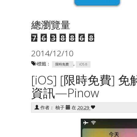
總瀏覽量
7
6
3
8
8
6
8
2014/12/10
標籤：
,
限時免費
iOS 8
[iOS] [限時免費
資訊—Pinow
作者：
柚子
在
20:29