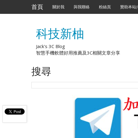
首頁
關於我
與我聯絡
粉絲頁
贊助本站(U
科技新柚
Jack's 3C Blog
智慧手機軟體好用推薦及3C相關文章分享
搜尋