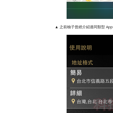
之前柚子曾經介紹過同類型 Ap
▲