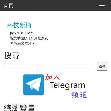
首頁
T
o
g
g
科技新柚
l
e
n
Jack's 3C Blog
a
智慧手機軟體好用推薦及
v
3C相關文章分享
i
g
搜尋
a
t
i
o
n
總瀏覽量