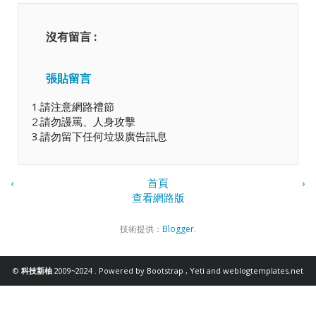
沒有留言 :
張貼留言
1.請注意網路禮節
2.請勿謾罵、人身攻擊
3.請勿留下任何垃圾廣告訊息
‹
首頁
›
查看網路版
技術提供：
Blogger
.
©
科技新柚
2009~2024 . Powered by
Bootstrap
,
Yeti
and
weblogtemplates.net