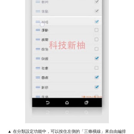
▲ 在分類設定功能中，可以按住左側的「三條橫線」來自由編排