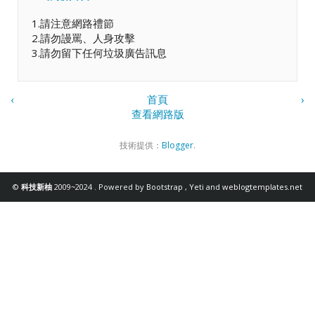
1.請注意網路禮節
2.請勿謾罵、人身攻擊
3.請勿留下任何垃圾廣告訊息
‹
首頁
›
查看網路版
技術提供：
Blogger
.
©
科技新柚
2009~2024 . Powered by
Bootstrap
,
Yeti
and
weblogtemplates.net