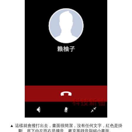
▲ 這樣就會撥打出去，畫面很簡潔，沒有任何文字，紅色是掛
斷、底下由左而右是擴音、麥克風靜音與縮小畫面。