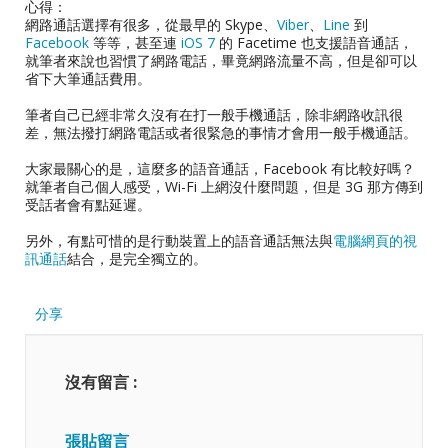
心得：
網路通話選擇有很多，從最早的 Skype、
Viber
、
Line
到
Facebook
等等，甚至連
iOS 7
的 Facetime 也支援語音通話，
就筆者來說也習慣了網路電話，畢竟網路流量不高，但是卻可以
省下大筆通話費用。
筆者自己已經非常久沒有在打一般手機通話，除非網路收訊很
差，無法撥打網路電話或者很緊急的事情才會用一般手機通話。
大家最關心的是，這麼多的語音通話，Facebook 有比較好嗎？
就筆者自己個人感受，Wi-Fi 上網沒什麼問題，但是 3G 那方傳到
受話者會有點延遲。
另外，有點可惜的是行動裝置上的語音通話無法與
電腦網頁的視
訊通話
結合，是完全獨立的。
分享
沒有留言 :
張貼留言