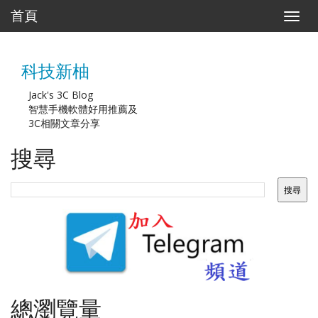
首頁
T
o
g
g
科技新柚
l
e
n
Jack's 3C Blog
a
智慧手機軟體好用推薦及
v
3C相關文章分享
i
g
搜尋
a
t
i
o
n
總瀏覽量