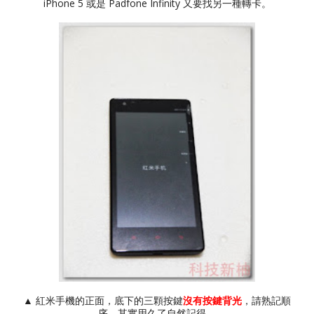
iPhone 5 或是 Padfone Infinity 又要找另一種轉卡。
▲ 紅米手機的正面，底下的三顆按鍵
沒有按鍵背光
，請熟記順
序，其實用久了自然記得。