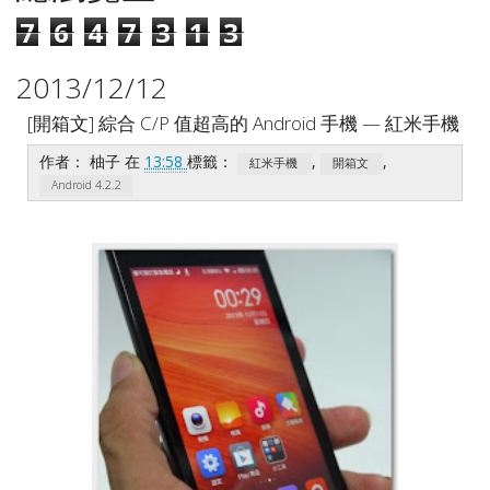
7
6
4
7
3
1
3
2013/12/12
[開箱文] 綜合 C/P 值超高的 Android 手機 — 紅米手機
作者：
柚子
在
13:58
標籤：
,
,
紅米手機
開箱文
Android 4.2.2