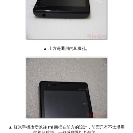
▲ 上方是通用的耳機孔。
▲ 紅米手機改變以往 mi 商標在前方的設計，前面只有不太堪用
的視訊鏡頭、一些感應器以及聽筒。