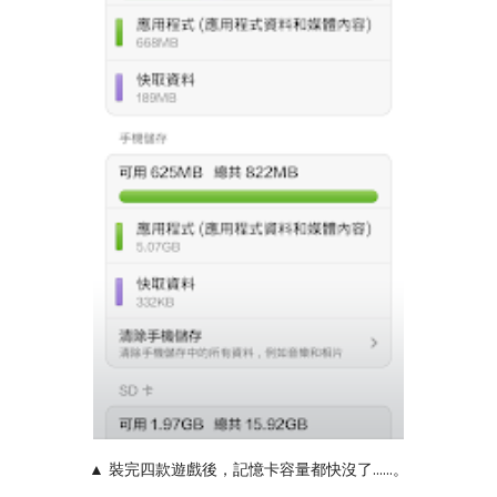
▲ 裝完四款遊戲後，記憶卡容量都快沒了......。