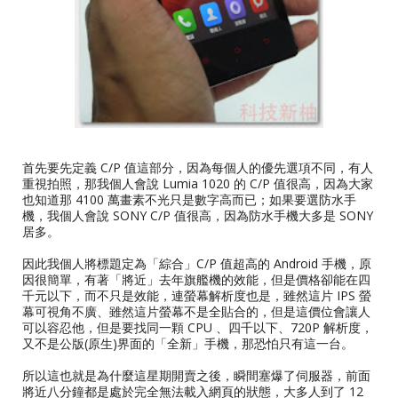
首先要先定義 C/P 值這部分，因為每個人的優先選項不同，有人
重視拍照，那我個人會說 Lumia 1020 的 C/P 值很高，因為大家
也知道那 4100 萬畫素不光只是數字高而已；如果要選防水手
機，我個人會說 SONY C/P 值很高，因為防水手機大多是 SONY
居多。
因此我個人將標題定為「綜合」C/P 值超高的 Android 手機，原
因很簡單，有著「將近」去年旗艦機的效能，但是價格卻能在四
千元以下，而不只是效能，連螢幕解析度也是，雖然這片 IPS 螢
幕可視角不廣、雖然這片螢幕不是全貼合的，但是這價位會讓人
可以容忍他，但是要找同一顆 CPU 、四千以下、720P 解析度，
又不是公版(原生)界面的「全新」手機，那恐怕只有這一台。
所以這也就是為什麼這星期開賣之後，瞬間塞爆了伺服器，前面
將近八分鐘都是處於完全無法載入網頁的狀態，大多人到了 12