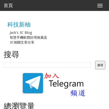
首頁
T
o
g
g
科技新柚
l
e
n
Jack's 3C Blog
a
智慧手機軟體好用推薦及
v
3C相關文章分享
i
g
搜尋
a
t
i
o
n
總瀏覽量