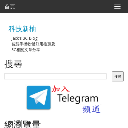
首頁
T
o
g
g
科技新柚
l
e
n
Jack's 3C Blog
a
智慧手機軟體好用推薦及
v
3C相關文章分享
i
g
搜尋
a
t
i
o
n
總瀏覽量