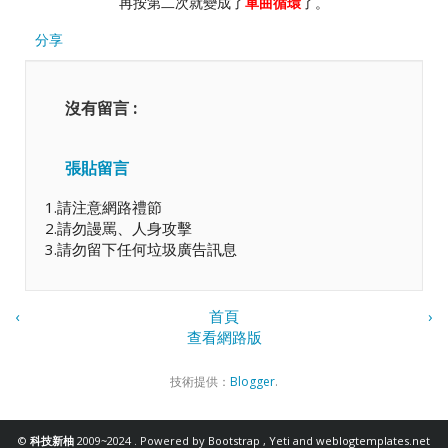
再按第二次就變成了
單曲循環
了。
分享
沒有留言 :
張貼留言
1.請注意網路禮節
2.請勿謾罵、人身攻擊
3.請勿留下任何垃圾廣告訊息
‹
首頁
›
查看網路版
技術提供：
Blogger
.
©
科技新柚
2009~2024 . Powered by
Bootstrap
,
Yeti
and
weblogtemplates.net