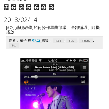
7
6
2
5
6
0
3
2013/02/14
[iOS][基礎教學]如何操作單曲循環、全部循環、隨機
播放
作者：
柚子
在
07:29
標籤：
,
,
,
iOS 6
iPad
iPhone
iPod