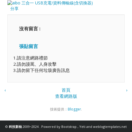
分享
沒有留言 :
張貼留言
1.請注意網路禮節
2.請勿謾罵、人身攻擊
3.請勿留下任何垃圾廣告訊息
‹
首頁
›
查看網路版
技術提供：
Blogger
.
©
科技新柚
2009~2024 . Powered by
Bootstrap
,
Yeti
and
weblogtemplates.net