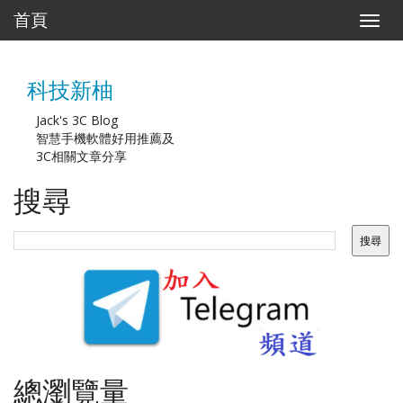
首頁
T
o
g
g
科技新柚
l
e
n
Jack's 3C Blog
a
智慧手機軟體好用推薦及
v
3C相關文章分享
i
g
搜尋
a
t
i
o
n
總瀏覽量