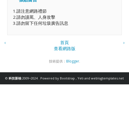
1.請注意網路禮節
2.請勿謾罵、人身攻擊
3.請勿留下任何垃圾廣告訊息
‹
首頁
›
查看網路版
技術提供：
Blogger
.
©
科技新柚
2009~2024 . Powered by
Bootstrap
,
Yeti
and
weblogtemplates.net