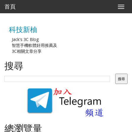
首頁
T
o
g
g
科技新柚
l
e
n
Jack's 3C Blog
a
智慧手機軟體好用推薦及
v
3C相關文章分享
i
g
搜尋
a
t
i
o
n
總瀏覽量