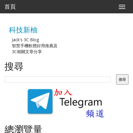
首頁
T
o
g
g
科技新柚
l
e
n
Jack's 3C Blog
a
智慧手機軟體好用推薦及
v
3C相關文章分享
i
g
搜尋
a
t
i
o
n
總瀏覽量