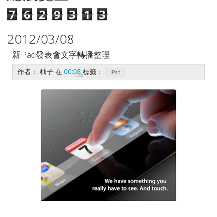
7
6
2
9
3
1
3
2012/03/08
新iPad發表會文字轉播整理
作者：
柚子
在
00:08
標籤：
iPad