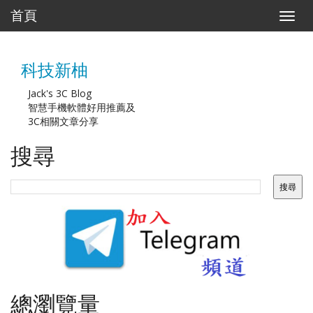
首頁
T
o
g
g
科技新柚
l
e
n
Jack's 3C Blog
a
智慧手機軟體好用推薦及
v
3C相關文章分享
i
g
搜尋
a
t
i
o
n
總瀏覽量