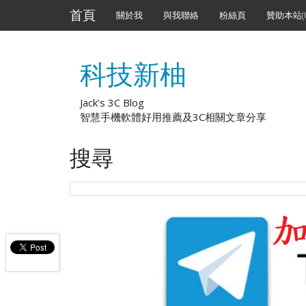
首頁
關於我
與我聯絡
粉絲頁
贊助本站(U
科技新柚
Jack's 3C Blog
智慧手機軟體好用推薦及3C相關文章分享
搜尋