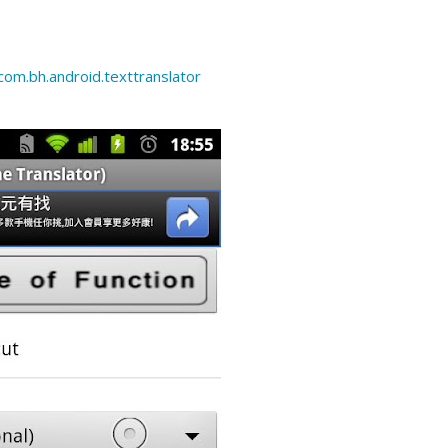
com.bh.android.texttranslator