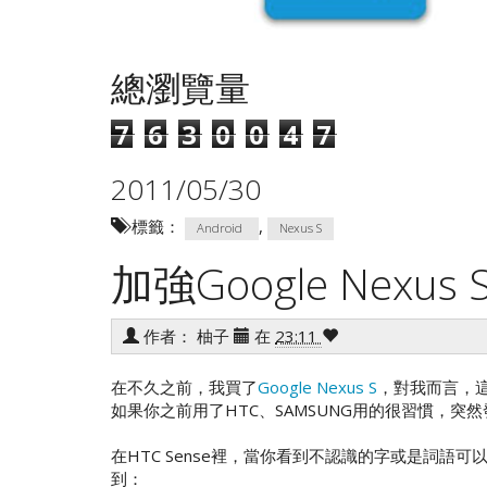
總瀏覽量
7
6
3
0
0
4
7
2011/05/30
標籤：
,
Android
Nexus S
加強Google Nexus
作者：
柚子
在
23:11
在不久之前，我買了
Google Nexus S
，對我而言，這
如果你之前用了HTC、SAMSUNG用的很習慣，
在HTC Sense裡，當你看到不認識的字或是詞語可以選取並查
到：