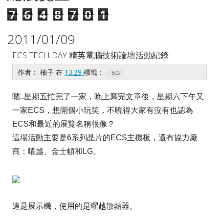
7
6
4
8
7
0
1
2011/01/09
ECS TECH DAY 精英電腦技術論壇活動紀錄
作者：
柚子
在
13:39
標籤：
ECS
嗯..星期五忙完了一家，晚上寫完文章後，星期六下午又
一家ECS，想開個小玩笑，不曉得大家有沒有也認為
ECS和最近的展覽名稱很像？
這場活動主要是6系列晶片的ECS主機板，還有協力廠
商：曜越、金士頓和LG。
這是展示機，使用的是曜越散熱器。