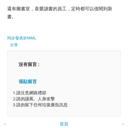
還有圖書室，喜愛讀書的員工，定時都可以借閱到新
書。
同步發表於MML
分享
沒有留言 :
張貼留言
1.請注意網路禮節
2.請勿謾罵、人身攻擊
3.請勿留下任何垃圾廣告訊息
‹
首頁
›