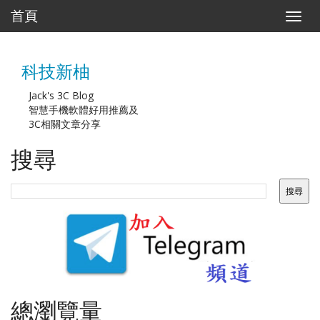
首頁
T
o
g
g
科技新柚
l
e
n
Jack's 3C Blog
a
智慧手機軟體好用推薦及
v
3C相關文章分享
i
g
搜尋
a
t
i
o
n
總瀏覽量