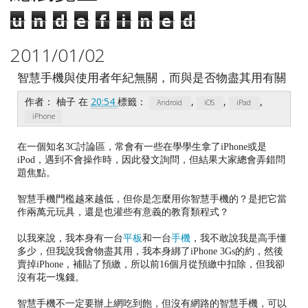
u
n
d
e
f
i
n
e
d
2011/01/02
智慧手機與使用者年紀無關，而與是否物盡其用有關
作者：
柚子
在
20:54
標籤：
,
,
,
Android
iOS
iPad
iPhone
在一個知名3C討論區，常會有一些在學學生拿了iPhone或是
iPod，遇到不會操作時，因此發文詢問，但結果大家總會弄錯問
題焦點。
智慧手機門檻越來越低，但你是怎麼用你智慧手機的？是把它當
作兩萬元玩具，還是也灌些有意義的教育類程式？
以我來說，我本身有一台
平板
和一台
手機
，我不敢說我是高手懂
多少，但我說我會物盡其用，我本身綁了iPhone 3Gs的約，然後
賣掉iPhone，補貼了預繳，所以前16個月從預繳中扣除，但我卻
沒有花一塊錢。
智慧手機不一定要辦上網吃到飽，但沒有網路的智慧手機，可以