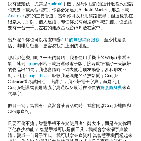
說有些殘缺，尤其是
Android
手機，因為你也許知道什麼程式或臨
時想要下載某個程式，你都必須連到Android Market，那是下載
Android
程式的主要管道，當然你可以都用網路搜尋，但這樣實在
很累人，所以，個人建議，即使你沒有辦法辦3G吃到飽，也應該
要有一台一千元左右的無線基地台(AP)放在家中。
出外呢？你也可以考慮申辦
7-11的無線網路服務
，至少比速食
店、咖啡店密集，更容易找到上網的地點。
那我都怎麼用呢？一天的開始，我會使用手機上的Widget來看天
氣，連到
Upaper
網站下載捷運報電子版，接著就準備好一天該帶
的物品出門去，我也會隨時上網去關心朋友動態，多和朋友互
動，利用
Google Reader
吸收我感興趣的科技新聞；Google
Calendar看考試日期；上課了，我不帶電子字典，而是利用
Google翻譯或者是遠流字典通以及最近在特價的
賽微隨身典
來查
詢單字。
假日一到，當我有什麼聚會或者活動時，我會開啟Google地圖和
GPS做查詢。
只要不偷不搶，智慧手機不在於使用者年齡大小，而是在於你用
了他多少功能？ 智慧手機可以是個工具，我就會拿來灌字典軟
體，變成一台電子字典，我可以拿來查資料 當智慧手機門檻越來