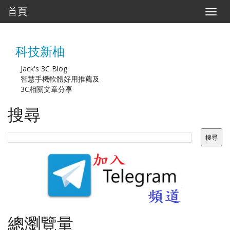
首頁
T
o
g
g
科技新柚
l
e
n
Jack's 3C Blog
a
智慧手機軟體好用推薦及
v
3C相關文章分享
i
g
搜尋
a
t
i
o
n
總瀏覽量