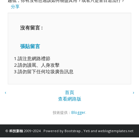
越低，你有沒有想過該如何物盡其用？或者只是盲目追流行？
分享
沒有留言 :
張貼留言
1.請注意網路禮節
2.請勿謾罵、人身攻擊
3.請勿留下任何垃圾廣告訊息
‹
首頁
›
查看網路版
技術提供：
Blogger
.
©
科技新柚
2009~2024 . Powered by
Bootstrap
,
Yeti
and
weblogtemplates.net