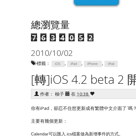
總瀏覽量
7
6
3
4
0
5
2
2010/10/02
標籤：
,
,
,
iOS
iPad
iPhone
iPod
[轉]iOS 4.2 beta 
作者：
柚子
在
10:38
你有iPad，卻忍不住想更新成有繁體中文介面了ˊ嗎
主要有幾個更新：
Calendar可以匯入.ics檔案做為新增事件的方式。