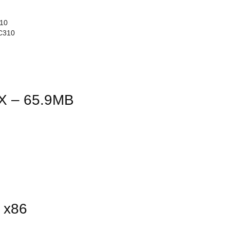
410
 C310
 X – 65.9MB
 x86