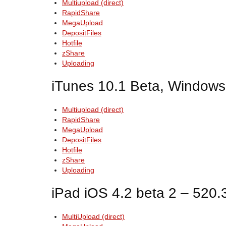
Multiupload (direct)
RapidShare
MegaUpload
DepositFiles
Hotfile
zShare
Uploading
iTunes 10.1 Beta, Windows
Multiupload (direct)
RapidShare
MegaUpload
DepositFiles
Hotfile
zShare
Uploading
iPad iOS 4.2 beta 2 – 520
MultiUpload (direct)