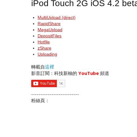
iPod Touch 2G iOS 4.2 bet
MultiUpload (direct)
RapidShare
MegaUpload
DepositFiles
Hotfile
zShare
Uploading
轉載自
這裡
影音訂閱：科技新柚的
YouTube
頻道
--------------------------
粉絲頁：