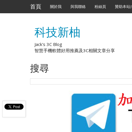
首頁
關於我
與我聯絡
粉絲頁
贊助本站(U
科技新柚
Jack's 3C Blog
智慧手機軟體好用推薦及3C相關文章分享
搜尋