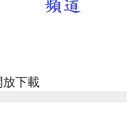
2 開放下載
？