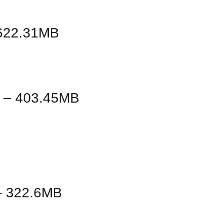
 622.31MB
2 – 403.45MB
 – 322.6MB