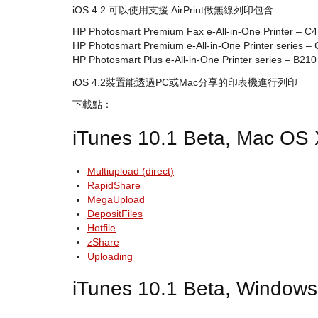
iOS 4.2 可以使用支援 AirPrint做無線列印包含:
HP Photosmart Premium Fax e-All-in-One Printer – C
HP Photosmart Premium e-All-in-One Printer series –
HP Photosmart Plus e-All-in-One Printer series – B210
iOS 4.2裝置能透過PC或Mac分享的印表機進行列印
下載點：
iTunes 10.1 Beta, Mac OS
Multiupload (direct)
RapidShare
MegaUpload
DepositFiles
Hotfile
zShare
Uploading
iTunes 10.1 Beta, Windows