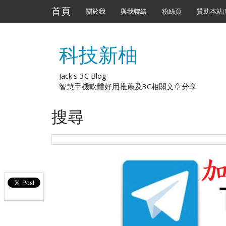
首頁
關於我
與我聯絡
粉絲頁
贊助本站(U
科技新柚
Jack's 3C Blog
智慧手機軟體好用推薦及3C相關文章分享
搜尋