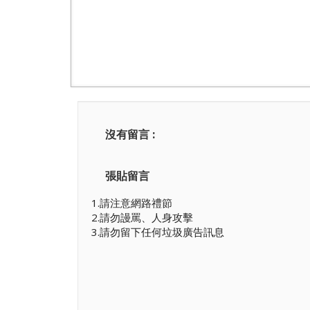
沒有留言 :
張貼留言
1.請注意網路禮節
2.請勿謾罵、人身攻擊
3.請勿留下任何垃圾廣告訊息