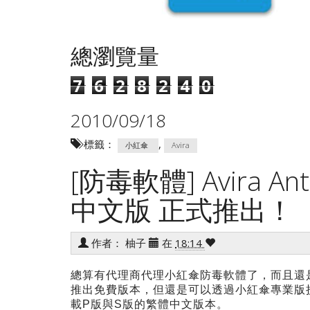
總瀏覽量
7
6
2
8
2
4
0
2010/09/18
標籤：
,
小紅傘
Avira
[防毒軟體] Avira A
中文版 正式推出！
作者：
柚子
在
18:14
總算有代理商代理小紅傘防毒軟體了，而且還
推出免費版本，但還是可以透過小紅傘專業版
載P版與S版的繁體中文版本。