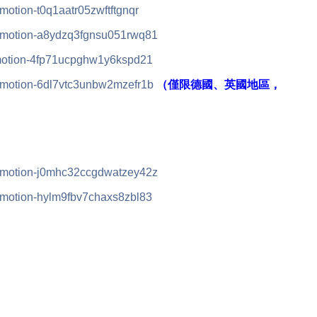
omotion-t0q1aatr05zwftftgnqr
promotion-a8ydzq3fgnsu051rwq81
promotion-4fp71ucpghw1y6kspd21
promotion-6dl7vtc3unbw2mzefr1b
（僅限德國、英國地區，
promotion-j0mhc32ccgdwatzey42z
promotion-hylm9fbv7chaxs8zbl83