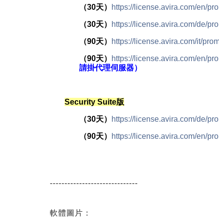
（30天）
https://license.avira.com/en/pr
（30天）
https://license.avira.com/de/
（90天）
https://license.avira.com/it/
（90天）
https://license.avira.com/en/
請掛代理伺服器）
Security Suite版
（30天）
https://license.avira.com/de/
（90天）
https://license.avira.com/en/
------------------------------
軟體圖片：