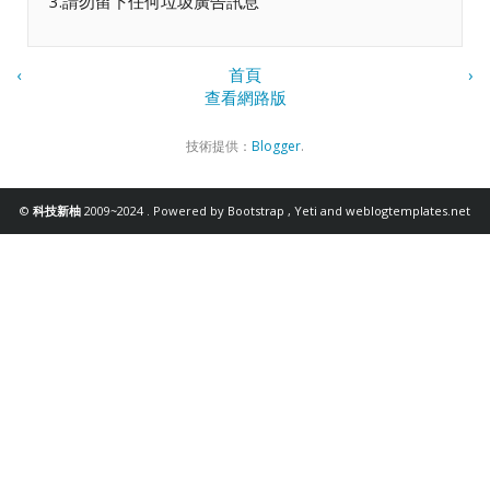
3.請勿留下任何垃圾廣告訊息
‹
首頁
›
查看網路版
技術提供：
Blogger
.
©
科技新柚
2009~2024 . Powered by
Bootstrap
,
Yeti
and
weblogtemplates.net