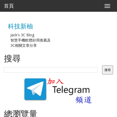
首頁
T
o
g
g
科技新柚
l
e
n
Jack's 3C Blog
a
智慧手機軟體好用推薦及
v
3C相關文章分享
i
g
搜尋
a
t
i
o
n
總瀏覽量