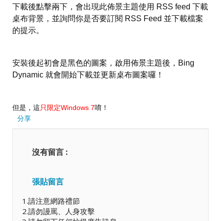
下載後點擊兩下，會出現此佈景主題使用 RSS feed 下載
桌布背景，並詢問你是否要訂閱 RSS Feed 並下載檔案
的提示。
安裝後起初會是黑色的圖案，啟用佈景主題後，Bing
Dynamic 就會開始下載並更新桌布圖案囉！
但是，這
只
限定
Windows 7
唷！
分享
沒有留言 :
張貼留言
1.請注意網路禮節
2.請勿謾罵、人身攻擊